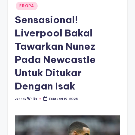
Posted
EROPA
in
Sensasional!
Liverpool Bakal
Tawarkan Nunez
Pada Newcastle
Untuk Ditukar
Dengan Isak
Johnny White
Februari 19, 2025
Posted
by