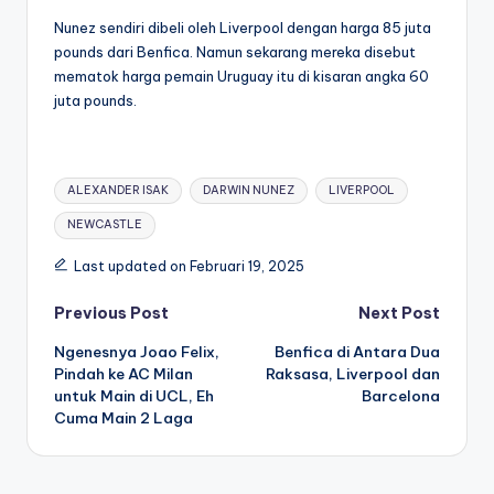
Nunez sendiri dibeli oleh Liverpool dengan harga 85 juta
pounds dari Benfica. Namun sekarang mereka disebut
mematok harga pemain Uruguay itu di kisaran angka 60
juta pounds.
Tags:
ALEXANDER ISAK
DARWIN NUNEZ
LIVERPOOL
NEWCASTLE
Last updated on Februari 19, 2025
Post
Previous Post
Next Post
Ngenesnya Joao Felix,
Benfica di Antara Dua
navigation
Pindah ke AC Milan
Raksasa, Liverpool dan
untuk Main di UCL, Eh
Barcelona
Cuma Main 2 Laga