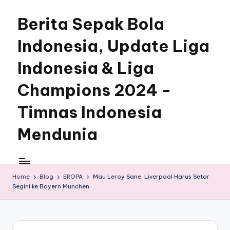
Berita Sepak Bola
Skip
to
Indonesia, Update Liga
content
Indonesia & Liga
Champions 2024 -
Timnas Indonesia
Mendunia
Home
Blog
EROPA
Mau Leroy Sane, Liverpool Harus Setor
Segini ke Bayern Munchen