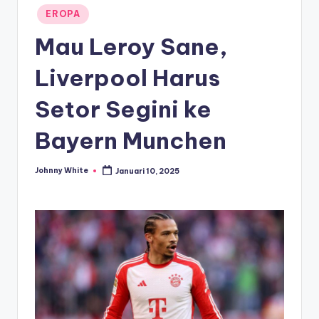
Posted
EROPA
in
Mau Leroy Sane,
Liverpool Harus
Setor Segini ke
Bayern Munchen
Johnny White
Januari 10, 2025
Posted
by