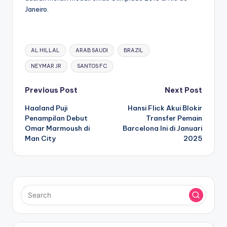
Janeiro.
Tags:
AL HILLAL
ARAB SAUDI
BRAZIL
NEYMAR JR
SANTOS FC
Post
Previous Post
Next Post
Haaland Puji
Hansi Flick Akui Blokir
navigation
Penampilan Debut
Transfer Pemain
Omar Marmoush di
Barcelona Ini di Januari
Man City
2025