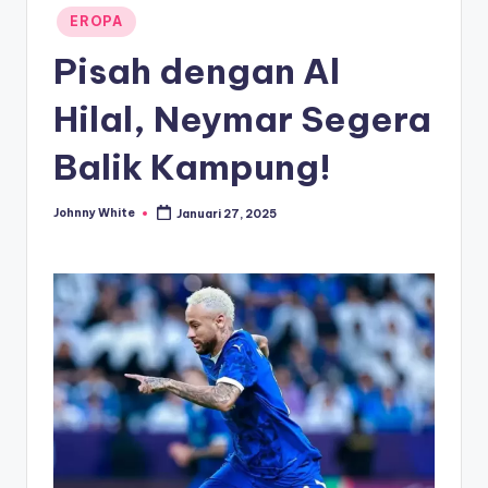
Posted
EROPA
in
Pisah dengan Al
Hilal, Neymar Segera
Balik Kampung!
Johnny White
Januari 27, 2025
Posted
by