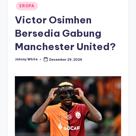
Posted
EROPA
in
Victor Osimhen
Bersedia Gabung
Manchester United?
Johnny White
Desember 29, 2024
Posted
by