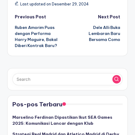
Last updated on Desember 29, 2024
Post
Previous Post
Next Post
Ruben Amorim Puas
Dele Alli Buka
navigation
dengan Performa
Lembaran Baru
Harry Maguire, Bakal
Bersama Como
Diberi Kontrak Baru?
Pos-pos Terbaru
Marselino Ferdinan Dipastikan Ikut SEA Games
2025: Komunikasi Lancar dengan Klub
Strategi Real Madrid dan Atletico Madrid di Derby