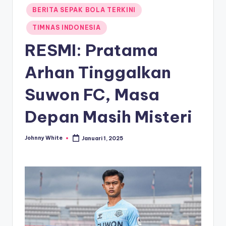
Posted
BERITA SEPAK BOLA TERKINI
in
TIMNAS INDONESIA
RESMI: Pratama
Arhan Tinggalkan
Suwon FC, Masa
Depan Masih Misteri
Johnny White
Januari 1, 2025
Posted
by