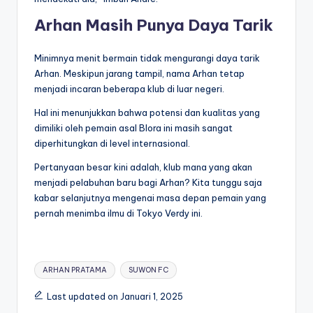
Arhan Masih Punya Daya Tarik
Minimnya menit bermain tidak mengurangi daya tarik
Arhan. Meskipun jarang tampil, nama Arhan tetap
menjadi incaran beberapa klub di luar negeri.
Hal ini menunjukkan bahwa potensi dan kualitas yang
dimiliki oleh pemain asal Blora ini masih sangat
diperhitungkan di level internasional.
Pertanyaan besar kini adalah, klub mana yang akan
menjadi pelabuhan baru bagi Arhan? Kita tunggu saja
kabar selanjutnya mengenai masa depan pemain yang
pernah menimba ilmu di Tokyo Verdy ini.
Tags:
ARHAN PRATAMA
SUWON FC
Last updated on Januari 1, 2025