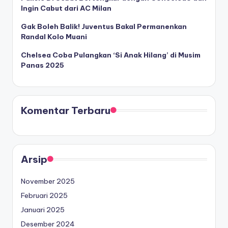
Ingin Cabut dari AC Milan
Gak Boleh Balik! Juventus Bakal Permanenkan
Randal Kolo Muani
Chelsea Coba Pulangkan ‘Si Anak Hilang’ di Musim
Panas 2025
Komentar Terbaru
Arsip
November 2025
Februari 2025
Januari 2025
Desember 2024