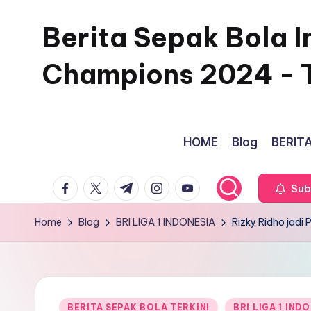
Berita Sepak Bola I
Skip
to
Champions 2024 - 
content
HOME
Blog
BERITA
facebook.com
twitter.com
t.me
instagram.com
youtube.com
Sub
Home
Blog
BRI LIGA 1 INDONESIA
Rizky Ridho jadi 
Posted
BERITA SEPAK BOLA TERKINI
BRI LIGA 1 IND