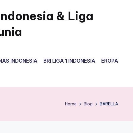
Indonesia & Liga
unia
NAS INDONESIA
BRI LIGA 1 INDONESIA
EROPA
Home
Blog
BARELLA