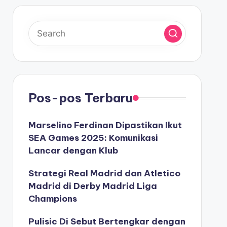
Pos-pos Terbaru
Marselino Ferdinan Dipastikan Ikut
SEA Games 2025: Komunikasi
Lancar dengan Klub
Strategi Real Madrid dan Atletico
Madrid di Derby Madrid Liga
Champions
Pulisic Di Sebut Bertengkar dengan