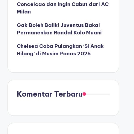
Conceicao dan Ingin Cabut dari AC
Milan
Gak Boleh Balik! Juventus Bakal
Permanenkan Randal Kolo Muani
Chelsea Coba Pulangkan ‘Si Anak
Hilang’ di Musim Panas 2025
Komentar Terbaru