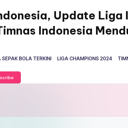
ndonesia, Update Liga 
Timnas Indonesia Mend
 SEPAK BOLA TERKINI
LIGA CHAMPIONS 2024
TIM
scribe