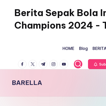
Berita Sepak Bola I
Skip
to
Champions 2024 - 
content
HOME
Blog
BERITA
facebook.com
twitter.com
t.me
instagram.com
youtube.com
Sub
BARELLA