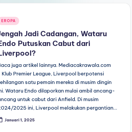
Posted
EROPA
n
Jengah Jadi Cadangan, Wataru
Endo Putuskan Cabut dari
Liverpool?
Baca juga artikel lainnya. Mediacakrawala.com
- Klub Premier League, Liverpool berpotensi
kehilangan satu pemain mereka di musim dingin
ini. Wataru Endo dilaporkan mulai ambil ancang-
ancang untuk cabut dari Anfield. Di musim
2024/2025 ini, Liverpool melakukan pergantian…
Januari 1, 2025