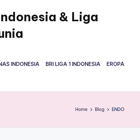
Indonesia & Liga
unia
NAS INDONESIA
BRI LIGA 1 INDONESIA
EROPA
Home
Blog
ENDO