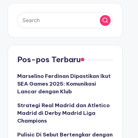
Pos-pos Terbaru
Marselino Ferdinan Dipastikan Ikut
SEA Games 2025: Komunikasi
Lancar dengan Klub
Strategi Real Madrid dan Atletico
Madrid di Derby Madrid Liga
Champions
Pulisic Di Sebut Bertengkar dengan