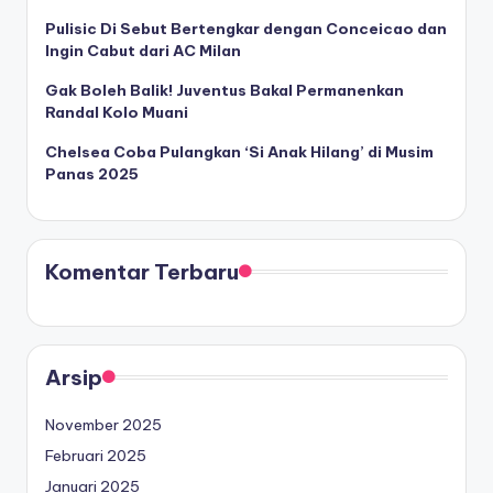
Pulisic Di Sebut Bertengkar dengan Conceicao dan
Ingin Cabut dari AC Milan
Gak Boleh Balik! Juventus Bakal Permanenkan
Randal Kolo Muani
Chelsea Coba Pulangkan ‘Si Anak Hilang’ di Musim
Panas 2025
Komentar Terbaru
Arsip
November 2025
Februari 2025
Januari 2025