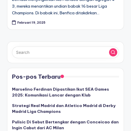
3, mereka menantikan undian babak 16 besar Liga
Champions. Di babak ini, Benfica ditakdirkan…
Februari 19, 2025
Pos-pos Terbaru
Marselino Ferdinan Dipastikan Ikut SEA Games
2025: Komunikasi Lancar dengan Klub
Strategi Real Madrid dan Atletico Madrid di Derby
Madrid Liga Champions
Pulisic Di Sebut Bertengkar dengan Conceicao dan
Ingin Cabut dari AC Milan