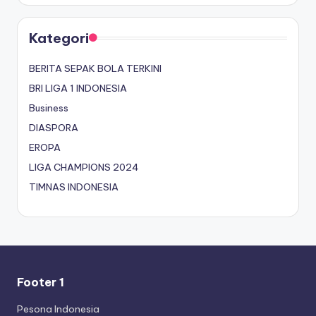
Kategori
BERITA SEPAK BOLA TERKINI
BRI LIGA 1 INDONESIA
Business
DIASPORA
EROPA
LIGA CHAMPIONS 2024
TIMNAS INDONESIA
Footer 1
Pesona Indonesia