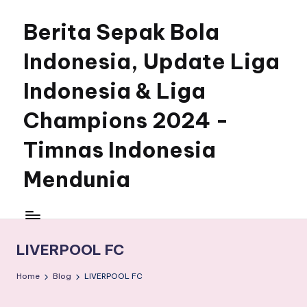
Berita Sepak Bola
Skip
to
Indonesia, Update Liga
content
Indonesia & Liga
Champions 2024 -
Timnas Indonesia
Mendunia
LIVERPOOL FC
Home
Blog
LIVERPOOL FC