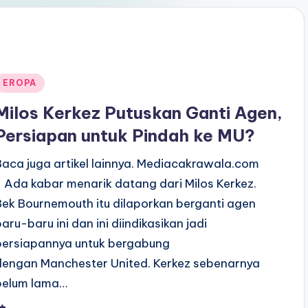
Posted
EROPA
n
Milos Kerkez Putuskan Ganti Agen,
Persiapan untuk Pindah ke MU?
Baca juga artikel lainnya. Mediacakrawala.com
- Ada kabar menarik datang dari Milos Kerkez.
Bek Bournemouth itu dilaporkan berganti agen
baru-baru ini dan ini diindikasikan jadi
persiapannya untuk bergabung
dengan Manchester United. Kerkez sebenarnya
belum lama…