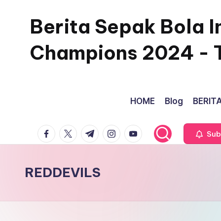
Berita Sepak Bola I
Skip
to
Champions 2024 - 
content
HOME
Blog
BERITA
facebook.com
twitter.com
t.me
instagram.com
youtube.com
Sub
REDDEVILS