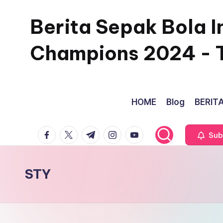
Berita Sepak Bola I
Skip
to
Champions 2024 - 
content
HOME
Blog
BERITA
facebook.com
twitter.com
t.me
instagram.com
youtube.com
Sub
STY