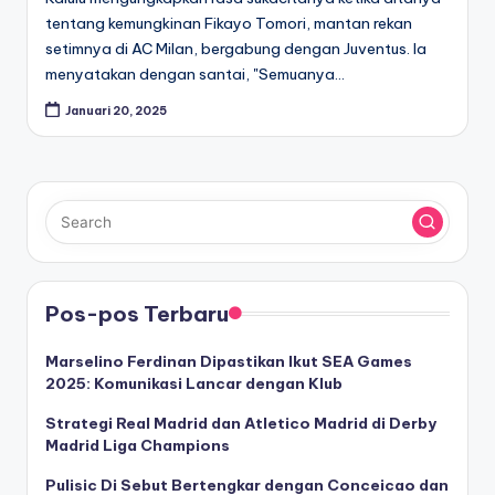
tentang kemungkinan Fikayo Tomori, mantan rekan
setimnya di AC Milan, bergabung dengan Juventus. Ia
menyatakan dengan santai, "Semuanya…
Januari 20, 2025
Pos-pos Terbaru
Marselino Ferdinan Dipastikan Ikut SEA Games
2025: Komunikasi Lancar dengan Klub
Strategi Real Madrid dan Atletico Madrid di Derby
Madrid Liga Champions
Pulisic Di Sebut Bertengkar dengan Conceicao dan