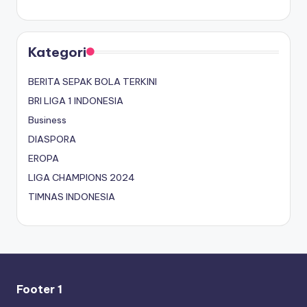
Kategori
BERITA SEPAK BOLA TERKINI
BRI LIGA 1 INDONESIA
Business
DIASPORA
EROPA
LIGA CHAMPIONS 2024
TIMNAS INDONESIA
Footer 1