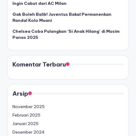
Ingin Cabut dari AC Milan
Gak Boleh Balik! Juventus Bakal Permanenkan
Randal Kolo Muani
Chelsea Coba Pulangkan ‘Si Anak Hilang’ di Musim
Panas 2025
Komentar Terbaru
Arsip
November 2025
Februari 2025
Januari 2025
Desember 2024