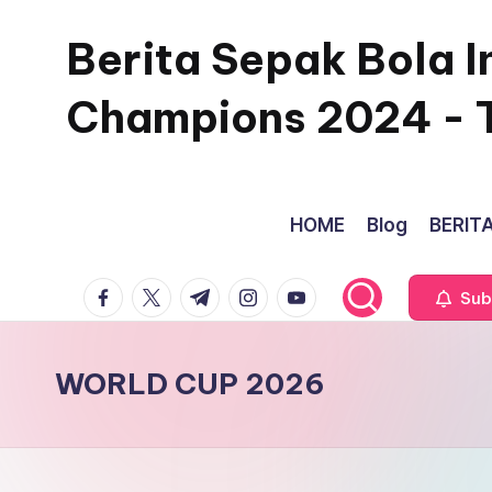
Berita Sepak Bola I
Skip
to
Champions 2024 - 
content
HOME
Blog
BERITA
facebook.com
twitter.com
t.me
instagram.com
youtube.com
Sub
WORLD CUP 2026