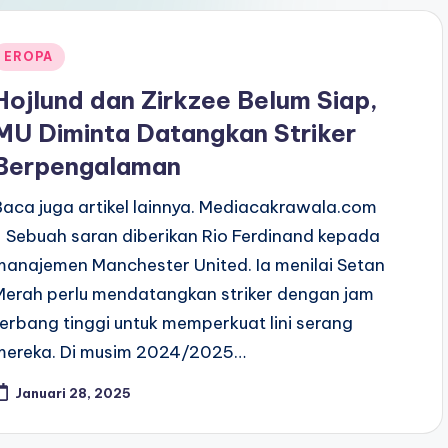
Posted
EROPA
n
Hojlund dan Zirkzee Belum Siap,
MU Diminta Datangkan Striker
Berpengalaman
Baca juga artikel lainnya. Mediacakrawala.com
- Sebuah saran diberikan Rio Ferdinand kepada
manajemen Manchester United. Ia menilai Setan
Merah perlu mendatangkan striker dengan jam
terbang tinggi untuk memperkuat lini serang
mereka. Di musim 2024/2025…
Januari 28, 2025