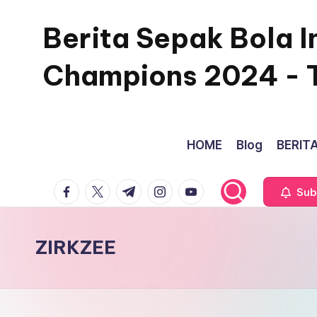
Berita Sepak Bola I
Skip
to
Champions 2024 - 
content
HOME
Blog
BERITA
facebook.com
twitter.com
t.me
instagram.com
youtube.com
Sub
ZIRKZEE